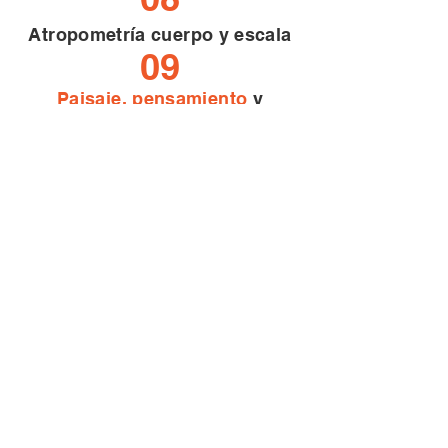
Atropometría cuerpo y escala
09
Paisaje, pensamiento
y
realidad. Significados
conceptuales situados
10
Biomateriales
y Micelio
11
Arte, naturaleza y género.
12
Mitología
y simbolismo